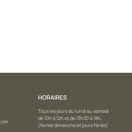
HORAIRES
Tous les jours du lundi au samedi
de 10h à 12h et de 13h30 à 18h.
.com
(fermé dimanche et jours fériés)